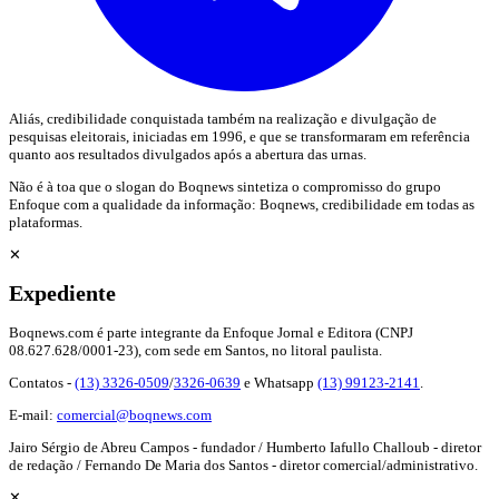
Aliás, credibilidade conquistada também na realização e divulgação de
pesquisas eleitorais, iniciadas em 1996, e que se transformaram em referência
quanto aos resultados divulgados após a abertura das urnas.
Não é à toa que o slogan do Boqnews sintetiza o compromisso do grupo
Enfoque com a qualidade da informação: Boqnews, credibilidade em todas as
plataformas.
✕
Expediente
Boqnews.com é parte integrante da Enfoque Jornal e Editora (CNPJ
08.627.628/0001-23), com sede em Santos, no litoral paulista.
Contatos -
(13) 3326-0509
/
3326-0639
e Whatsapp
(13) 99123-2141
.
E-mail:
comercial@boqnews.com
Jairo Sérgio de Abreu Campos - fundador / Humberto Iafullo Challoub - diretor
de redação / Fernando De Maria dos Santos - diretor comercial/administrativo.
✕