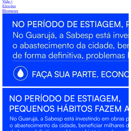
Vida +
Eleições
Blognews