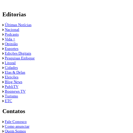
Editorias
Últimas Notícias
Nacional
Podcasts
Vida +
Opinião
Esportes
Edições Digitais
Pesquisas Enfoque
Litoral
Cidades
Elas & Delas
Eleições
Blog News
PubliTV
Boqnews TV
Turismo
ETC
Contatos
Fale Conosco
Como anunciar
Quem Somos