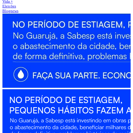
Vida +
Eleições
Blognews