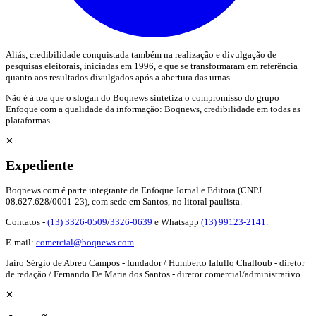
Aliás, credibilidade conquistada também na realização e divulgação de
pesquisas eleitorais, iniciadas em 1996, e que se transformaram em referência
quanto aos resultados divulgados após a abertura das urnas.
Não é à toa que o slogan do Boqnews sintetiza o compromisso do grupo
Enfoque com a qualidade da informação: Boqnews, credibilidade em todas as
plataformas.
✕
Expediente
Boqnews.com é parte integrante da Enfoque Jornal e Editora (CNPJ
08.627.628/0001-23), com sede em Santos, no litoral paulista.
Contatos -
(13) 3326-0509
/
3326-0639
e Whatsapp
(13) 99123-2141
.
E-mail:
comercial@boqnews.com
Jairo Sérgio de Abreu Campos - fundador / Humberto Iafullo Challoub - diretor
de redação / Fernando De Maria dos Santos - diretor comercial/administrativo.
✕