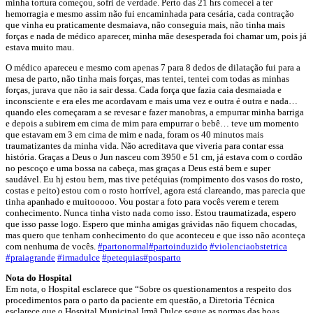
minha tortura começou, sofri de verdade. Perto das 21 hrs comecei a ter
hemorragia e mesmo assim não fui encaminhada para cesária, cada contração
que vinha eu praticamente desmaiava, não conseguia mais, não tinha mais
forças e nada de médico aparecer, minha mãe desesperada foi chamar um, pois já
estava muito mau.
O médico apareceu e mesmo com apenas 7 para 8 dedos de dilatação fui para a
mesa de parto, não tinha mais forças, mas tentei, tentei com todas as minhas
forças, jurava que não ia sair dessa. Cada força que fazia caia desmaiada e
inconsciente e era eles me acordavam e mais uma vez e outra é outra e nada…
quando eles começaram a se revesar e fazer manobras, a empurrar minha barriga
e depois a subirem em cima de mim para empurrar o bebê… teve um momento
que estavam em 3 em cima de mim e nada, foram os 40 minutos mais
traumatizantes da minha vida. Não acreditava que viveria para contar essa
história. Graças a Deus o Jun nasceu com 3950 e 51 cm, já estava com o cordão
no pescoço e uma bossa na cabeça, mas graças a Deus está bem e super
saudável. Eu hj estou bem, mas tive petéquias (rompimento dos vasos do rosto,
costas e peito) estou com o rosto horrível, agora está clareando, mas parecia que
tinha apanhado e muitooooo. Vou postar a foto para vocês verem e terem
conhecimento. Nunca tinha visto nada como isso. Estou traumatizada, espero
que isso passe logo. Espero que minha amigas grávidas não fiquem chocadas,
mas quero que tenham conhecimento do que aconteceu e que isso não aconteça
com nenhuma de vocês.
‪#‎
partonormal‬
‪#‎
partoinduzido‬
‪#‎
violenciaobstetrica‬
‪#‎
praiagrande‬
‪#‎
irmadulce‬
‪#‎
petequias‬
‪#‎
posparto‬
Nota do Hospital
Em nota, o Hospital esclarece que “Sobre os questionamentos a respeito dos
procedimentos para o parto da paciente em questão, a Diretoria Técnica
esclarece que o Hospital Municipal Irmã Dulce segue as normas das boas