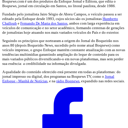
Boqnews.com é um dos produtos da Enfoque Jornal e Editora, que edita o
Boqnews, jornal em circulação em Santos, no litoral paulista, desde 1986.
Fundado pelo jornalista Jairo Sérgio de Abreu Campos, o veículo passou a ser
editado pela Enfoque desde 1993, cujos sócios são os jornalistas
Humberto
Challoub
e
Fernando De Maria dos Santos
, ambos com larga experiência em
veículos de comunicação e no setor acadêmico, formando centenas de gerações
de jornalistas hoje atuando nos mais variados veículos do País e do exterior.
Seguindo os princípios que nortearam a origem do Jornal do Boqueirão nos
anos 80 (depois Boqueirão News, sucedido pelo nome atual Boqnews) como
veículo impresso, o grupo Enfoque mantém constante atualização com as novas
tendências multimídias garantindo ampliação do leque de conteúdo para os
mais variados públicos diversificando-o em novas plataformas, mas sem perder
sua essência: a credibilidade na informação divulgada.
A qualidade do conteúdo oferecido está presente em todas as plataformas: do
jornal impresso ou digital, dos programas na Boqnews TV, como o
Jornal
Enfoque - Manhã de Notícias
, e na
rádio Boqnews
, expandido nas redes sociais.