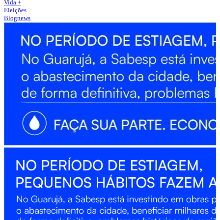
Vida +
Eleições
Blognews