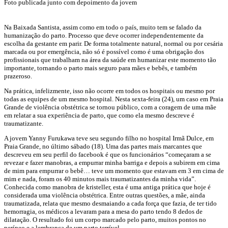
Foto publicada junto com depoimento da jovem
Na Baixada Santista, assim como em todo o país, muito tem se falado da
humanização do parto. Processo que deve ocorrer independentemente da
escolha da gestante em parir. De forma totalmente natural, normal ou por cesária
marcada ou por emergência, não só é possível como é uma obrigação dos
profissionais que trabalham na área da saúde em humanizar este momento tão
importante, tornando o parto mais seguro para mães e bebês, e também
prazeroso.
Na prática, infelizmente, isso não ocorre em todos os hospitais ou mesmo por
todas as equipes de um mesmo hospital. Nesta sexta-feira (24), um caso em Praia
Grande de violência obstétrica se tornou público, com a coragem de uma mãe
em relatar a sua experiência de parto, que como ela mesmo descreve é
traumatizante.
A jovem Yanny Furukawa teve seu segundo filho no hospital Irmã Dulce, em
Praia Grande, no último sábado (18). Uma das partes mais marcantes que
descreveu em seu perfil do facebook é que os funcionários “começaram a se
revezar e fazer manobras, a empurrar minha barriga e depois a subirem em cima
de mim para empurrar o bebê… teve um momento que estavam em 3 em cima de
mim e nada, foram os 40 minutos mais traumatizantes da minha vida”.
Conhecida como manobra de kristeller, esta é uma antiga prática que hoje é
considerada uma violência obstétrica. Entre outras questões, a mãe, ainda
traumatizada, relata que mesmo desmaiando a cada força que fazia, de ter tido
hemorragia, os médicos a levaram para a mesa do parto tendo 8 dedos de
dilatação. O resultado foi um corpo marcado pelo parto, muitos pontos no
períneo e a lembrança de um parto terrível.