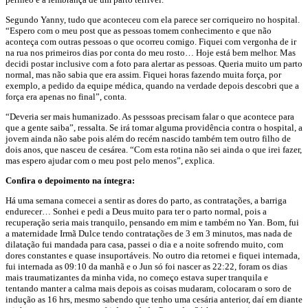
Segundo Yanny, tudo que aconteceu com ela parece ser corriqueiro no hospital.
“Espero com o meu post que as pessoas tomem conhecimento e que não
aconteça com outras pessoas o que ocorreu comigo. Fiquei com vergonha de ir
na rua nos primeiros dias por conta do meu rosto… Hoje está bem melhor. Mas
decidi postar inclusive com a foto para alertar as pessoas. Queria muito um parto
normal, mas não sabia que era assim. Fiquei horas fazendo muita força, por
exemplo, a pedido da equipe médica, quando na verdade depois descobri que a
força era apenas no final”, conta.
“Deveria ser mais humanizado. As pesssoas precisam falar o que acontece para
que a gente saiba”, ressalta. Se irá tomar alguma providência contra o hospital, a
jovem ainda não sabe pois além do recém nascido também tem outro filho de
dois anos, que nasceu de cesárea. “Com esta rotina não sei ainda o que irei fazer,
mas espero ajudar com o meu post pelo menos”, explica.
Confira o depoimento na íntegra:
Há uma semana comecei a sentir as dores do parto, as contratações, a barriga
endurecer… Sonhei e pedi a Deus muito para ter o parto normal, pois a
recuperação seria mais tranquilo, pensando em mim e também no Yan. Bom, fui
a maternidade Irmã Dulce tendo contratações de 3 em 3 minutos, mas nada de
dilatação fui mandada para casa, passei o dia e a noite sofrendo muito, com
dores constantes e quase insuportáveis. No outro dia retornei e fiquei internada,
fui internada as 09:10
da manhã e o Jun só foi nascer as 22:22, foram os dias
mais traumatizantes da minha vida, no começo estava super tranquila e
tentando manter a calma mais depois as coisas mudaram, colocaram o soro de
indução as 16 hrs, mesmo sabendo que tenho uma cesária anterior, daí em diante