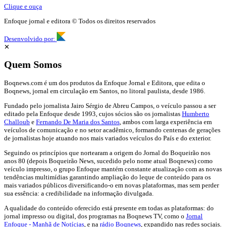
Clique e ouça
Enfoque jornal e editora © Todos os direitos reservados
Desenvolvido por:
✕
Quem Somos
Boqnews.com é um dos produtos da Enfoque Jornal e Editora, que edita o
Boqnews, jornal em circulação em Santos, no litoral paulista, desde 1986.
Fundado pelo jornalista Jairo Sérgio de Abreu Campos, o veículo passou a ser
editado pela Enfoque desde 1993, cujos sócios são os jornalistas
Humberto
Challoub
e
Fernando De Maria dos Santos
, ambos com larga experiência em
veículos de comunicação e no setor acadêmico, formando centenas de gerações
de jornalistas hoje atuando nos mais variados veículos do País e do exterior.
Seguindo os princípios que nortearam a origem do Jornal do Boqueirão nos
anos 80 (depois Boqueirão News, sucedido pelo nome atual Boqnews) como
veículo impresso, o grupo Enfoque mantém constante atualização com as novas
tendências multimídias garantindo ampliação do leque de conteúdo para os
mais variados públicos diversificando-o em novas plataformas, mas sem perder
sua essência: a credibilidade na informação divulgada.
A qualidade do conteúdo oferecido está presente em todas as plataformas: do
jornal impresso ou digital, dos programas na Boqnews TV, como o
Jornal
Enfoque - Manhã de Notícias
, e na
rádio Boqnews
, expandido nas redes sociais.