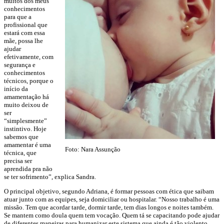
muitos dos meus
conhecimentos
para que a
profissional que
estará com essa
mãe, possa lhe
ajudar
efetivamente, com
segurança e
conhecimentos
técnicos, porque o
início da
amamentação há
muito deixou de
ser
“simplesmente”
instintivo. Hoje
sabemos que
amamentar é uma
Foto: Nara Assunção
técnica, que
precisa ser
aprendida pra não
se ter sofrimento”, explica Sandra.
O principal objetivo, segundo Adriana, é formar pessoas com ética que saibam
atuar junto com as equipes, seja domiciliar ou hospitalar. “Nosso trabalho é uma
missão. Tem que acordar tarde, dormir tarde, tem dias longos e noites também.
Se mantem como doula quem tem vocação. Quem tá se capacitando pode ajudar
de diferentes maneiras para humanizar este sistema que ainda é tão violento