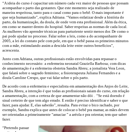
“A ideia do curso é capacitar um número cada vez maior de pessoas que possam
acompanhar o parto das gestantes. Que este momento seja realizado de
maneira respeitosa, tanto para o casal como para o bebê. O mais importante é
que seja humanizado”, explica Adriana. “Vamos enfatizar desde a história do
parto, da humanização, da doula, de onde vem esta profissional. Além da ética,
em como se manter dentro do hospital. Saber respeitas as normas de cada local.
As mulheres vão aprender técnicas para parturiente sentir menos dor. De como o
pai pode ajudar no processo. Falar sobre a leis, como a do acompanhante de
2005, a lei do contato pele com pele, em que o bebê passa os primeiros minutos
com a mãe, estimulando assim a descida leite entre outros benefícios”,
acrescenta.
Junto com Adriana, outras profissionais estão envolvidas para repassar o
conhecimento necessário: a enfermeira neonatal Graziella Barbosa; com dicas
de amamentação é a enfermeira obstetra Sandra Abreu; a jornalista Vera Leon,
que falará sobre o sagrado feminino; a fisioterapeuta Juliana Fernandes e a
doula Caroline Crespo, que vai falar sobre o pós parto.
De acordo com a enfermeira e especialista em amamentação dos Anjos do Leite,
Sandra Abreu, a intenção é que todas as profissionais saiam do curso, em relação
a amamentação, com a certeza de que amamentar não dói . “Se está doendo é
sinal certeiro de que tem algo errado. E então é preciso identificar e saber o que
fazer, para ajudar. E, elas saberão”, ressalta. Para evitar o bico rachado, por
exemplo, Sandra explica que antes de colocar o bebê pra mamar, as mães devem
ser orientadas a primeiramente “amaciar ” a aréola e pra orientar, tem que saber
fazer.
“Pretendo passar