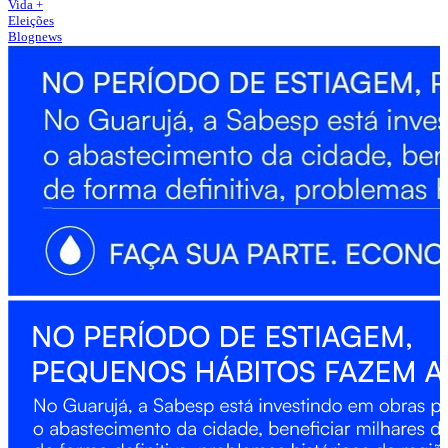
Vida +
Eleições
Blognews