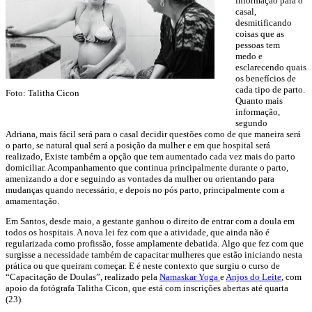
informação para o
casal,
desmitificando
coisas que as
pessoas tem
medo e
esclarecendo quais
os benefícios de
cada tipo de parto.
Foto: Talitha Cicon
Quanto mais
informação,
segundo
Adriana, mais fácil será para o casal decidir questões como de que maneira será
o parto, se natural qual será a posição da mulher e em que hospital será
realizado, Existe também a opção que tem aumentado cada vez mais do parto
domiciliar. Acompanhamento que continua principalmente durante o parto,
amenizando a dor e seguindo as vontades da mulher ou orientando para
mudanças quando necessário, e depois no pós parto, principalmente com a
amamentação.
Em Santos, desde maio, a gestante ganhou o direito de entrar com a doula em
todos os hospitais. A nova lei fez com que a atividade, que ainda não é
regularizada como profissão, fosse amplamente debatida. Algo que fez com que
surgisse a necessidade também de capacitar mulheres que estão iniciando nesta
prática ou que queiram começar. E é neste contexto que surgiu o curso de
“Capacitação de Doulas”, realizado pela
Namaskar Yoga
e
Anjos do Leite
, com
apoio da fotógrafa Talitha Cicon, que está com inscrições abertas até quarta
(23).