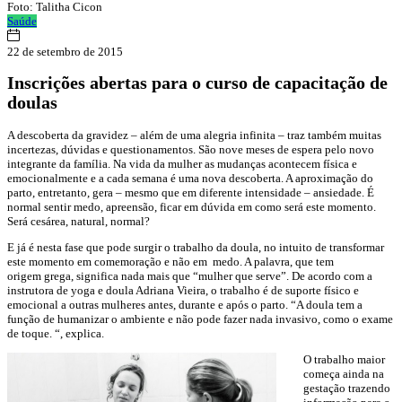
Foto: Talitha Cicon
Saúde
22 de setembro de 2015
Inscrições abertas para o curso de capacitação de
doulas
A descoberta da gravidez – além de uma alegria infinita – traz também muitas
incertezas, dúvidas e questionamentos. São nove meses de espera pelo novo
integrante da família. Na vida da mulher as mudanças acontecem física e
emocionalmente e a cada semana é uma nova descoberta. A aproximação do
parto, entretanto, gera – mesmo que em diferente intensidade – ansiedade. É
normal sentir medo, apreensão, ficar em dúvida em como será este momento.
Será cesárea, natural, normal?
E já é nesta fase que pode surgir o trabalho da doula, no intuito de transformar
este momento em comemoração e não em medo. A palavra, que tem
origem grega, significa nada mais que “mulher que serve”. De acordo com a
instrutora de yoga e doula Adriana Vieira, o trabalho é de suporte físico e
emocional a outras mulheres antes, durante e após o parto. “A doula tem a
função de humanizar o ambiente e não pode fazer nada invasivo, como o exame
de toque. “, explica.
O trabalho maior
começa ainda na
gestação trazendo