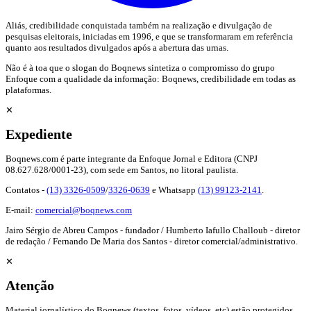
Aliás, credibilidade conquistada também na realização e divulgação de
pesquisas eleitorais, iniciadas em 1996, e que se transformaram em referência
quanto aos resultados divulgados após a abertura das urnas.
Não é à toa que o slogan do Boqnews sintetiza o compromisso do grupo
Enfoque com a qualidade da informação: Boqnews, credibilidade em todas as
plataformas.
✕
Expediente
Boqnews.com é parte integrante da Enfoque Jornal e Editora (CNPJ
08.627.628/0001-23), com sede em Santos, no litoral paulista.
Contatos -
(13) 3326-0509
/
3326-0639
e Whatsapp
(13) 99123-2141
.
E-mail:
comercial@boqnews.com
Jairo Sérgio de Abreu Campos - fundador / Humberto Iafullo Challoub - diretor
de redação / Fernando De Maria dos Santos - diretor comercial/administrativo.
✕
Atenção
Material jornalístico do Boqnews (textos, fotos, vídeos, etc) estão protegidos